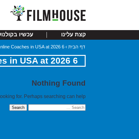
קצת עלינו
עכשיו בקולנוע
דף הבית
›
6 Best Apps For Online Coaches in USA at 2026
6 Best Apps For Online Coaches in USA at 2026
Nothing Found
looking for. Perhaps searching can help.
Search
for: