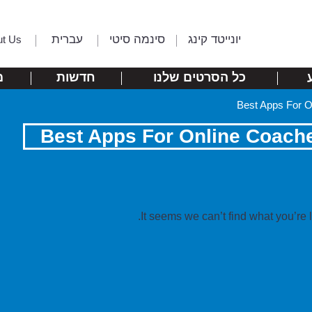
יונייטד קינג
סינמה סיטי
עברית
ut Us
כל הסרטים שלנו
חדשות
מ
It seems we can’t find what you’re 