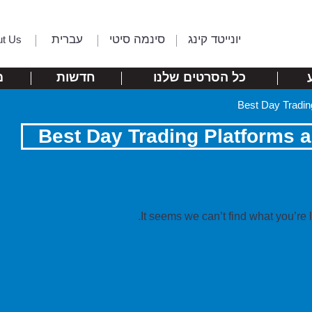
יונייטד קינג
סינמה סיטי
עברית
ut Us
כל הסרטים שלנו
חדשות
מ
It seems we can’t find what you’re 