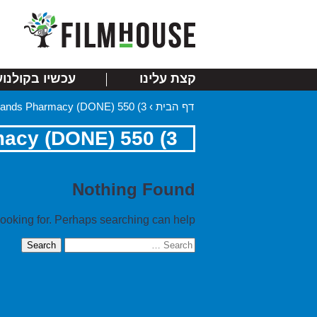
קצת עלינו
עכשיו בקולנוע
דף הבית
›
3) 550 links Netherlands Pharmacy (DONE)
3) 550 links Netherlands Pharmacy (DONE)
Nothing Found
looking for. Perhaps searching can help.
Search
for: