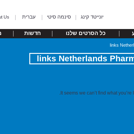
יונייטד קינג
סינמה סיטי
עברית
ut Us
כל הסרטים שלנו
חדשות
מ
It seems we can’t find what you’re 