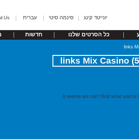
יונייטד קינג
סינמה סיטי
עברית
ut Us
כל הסרטים שלנו
חדשות
מ
It seems we can’t find what you’re 