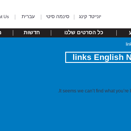
יונייטד קינג
סינמה סיטי
עברית
ut Us
כל הסרטים שלנו
חדשות
מ
It seems we can’t find what you’re 