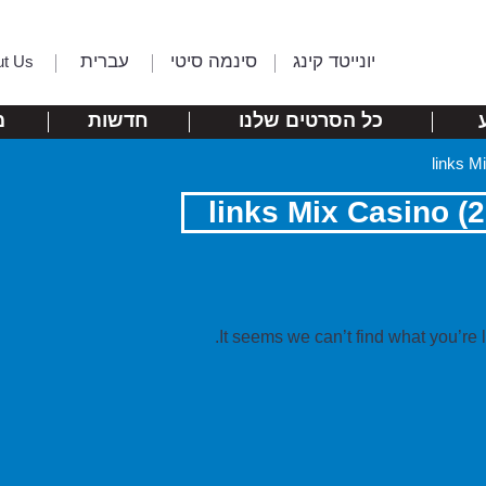
יונייטד קינג
סינמה סיטי
עברית
ut Us
כל הסרטים שלנו
חדשות
מ
It seems we can’t find what you’re 