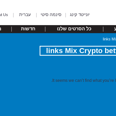
יונייטד קינג
סינמה סיטי
עברית
ut Us
כל הסרטים שלנו
חדשות
מ
It seems we can’t find what you’re 