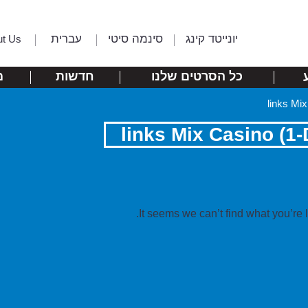
יונייטד קינג
סינמה סיטי
עברית
ut Us
כל הסרטים שלנו
חדשות
מ
It seems we can’t find what you’re 